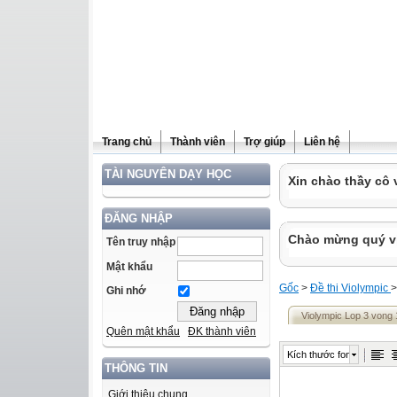
Trang chủ
Thành viên
Trợ giúp
Liên hệ
TÀI NGUYÊN DẠY HỌC
Xin chào thầy cô 
ĐĂNG NHẬP
Chào mừng quý vị 
Tên truy nhập
Mật khẩu
Gốc
>
Đề thi Violympic
Ghi nhớ
Violympic Lop 3 vong 
Quên mật khẩu
ĐK thành viên
Kích thước font
THÔNG TIN
Giới thiệu chung