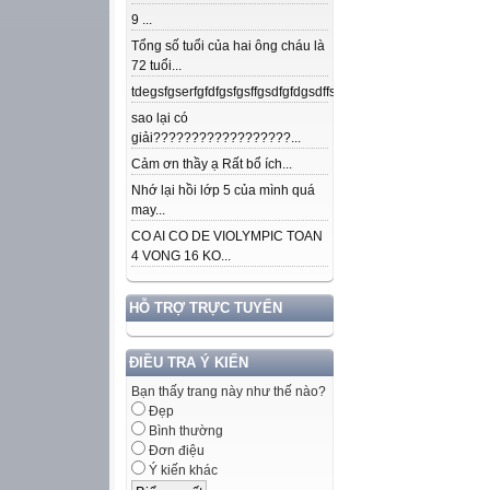
9 ...
Tổng số tuổi của hai ông cháu là
72 tuổi...
tdegsfgserfgfdfgsfgsffgsdfgfdgsdffsdfgfdfnkdjfsjdsjdkfjpojmdslsafj
sao lại có
giải??????????????????...
Cảm ơn thầy ạ Rất bổ ích...
Nhớ lại hồi lớp 5 của mình quá
may...
CO AI CO DE VIOLYMPIC TOAN
4 VONG 16 KO...
HỖ TRỢ TRỰC TUYẾN
ĐIỀU TRA Ý KIẾN
Bạn thấy trang này như thế nào?
Đẹp
Bình thường
Đơn điệu
Ý kiến khác