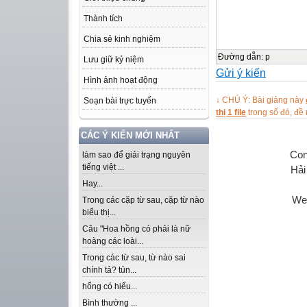
Thành tích
Chia sẻ kinh nghiệm
Đường dẫn
:
p
Lưu giữ kỷ niệm
Gửi ý kiến
Hình ảnh hoạt động
↓ CHÚ Ý: Bài giảng này
Soạn bài trực tuyến
thị 1 file
trong số đó, đ
CÁC Ý KIẾN MỚI NHẤT
Con
làm sao để giải trạng nguyên
tiếng việt ...
Hải
Hay...
We
Trong các cặp từ sau, cặp từ nào
biểu thị...
Câu "Hoa hồng có phải là nữ
hoàng các loài...
Trong các từ sau, từ nào sai
chính tả? tủn...
hổng có hiểu...
Bình thường ...