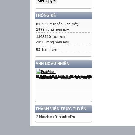
THỐNG KÊ
813991
truy cập (
chi tiết
)
1978
trong hôm nay
1368510
lượt xem
2090
trong hôm nay
82
thành viên
ẢNH NGẪU NHIÊN
THÀNH VIÊN TRỰC TUYẾN
2 khách và 0 thành viên