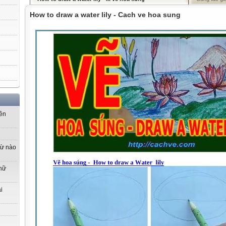
How to draw a water lily - Cach ve hoa sung
yên
từ nào
 nữ
i