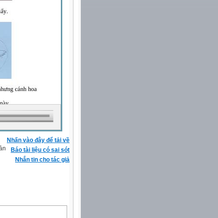
Nhấn vào đây để tải về
iản
Báo tài liệu có sai sót
Nhắn tin cho tác giả