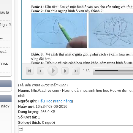
háu là
gsdffsdfgfdfnkdjfsjdsjdkfjpojmdslsafjdsjfeujsjd;ajdljfodjsjklfjkjfiejlajslj...
..
.
 quá
 TOAN
1
/
3
(
Tài liệu chưa được thẩm định
)
Nguồn:
http://cachve.com - Hướng dẫn học sinh tiẻu học Học vẽ đơn g
nhất
Người gửi:
Tiểu Học
(
trang riêng
)
ế nào?
Ngày gửi:
16h:34' 03-06-2016
Dung lượng:
266.9 KB
Số lượt tải:
1
Số lượt thích:
0 người
