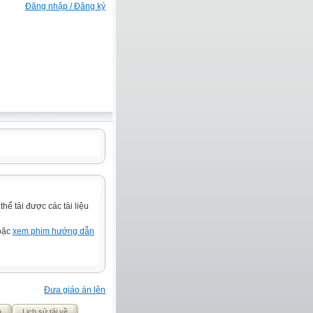
Đăng nhập / Đăng ký
ể tải được các tài liệu
hoặc
xem phim hướng dẫn
Đưa giáo án lên
ả
Lịch sử tải về