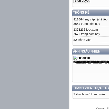
THỐNG KÊ
816664
truy cập (
chi tiết
)
2642
trong hôm nay
1371235
lượt xem
2672
trong hôm nay
82
thành viên
ẢNH NGẪU NHIÊN
THÀNH VIÊN TRỰC TU
3 khách và 0 thành viên
Contact: T