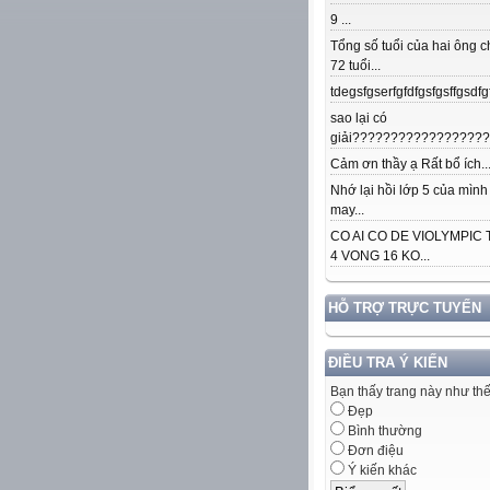
9 ...
Tổng số tuổi của hai ông c
72 tuổi...
tdegsfgserfgfdfgsfgsffgsdfgfd
sao lại có
giải??????????????????.
Cảm ơn thầy ạ Rất bổ ích..
Nhớ lại hồi lớp 5 của mình
may...
CO AI CO DE VIOLYMPIC
4 VONG 16 KO...
HỖ TRỢ TRỰC TUYẾN
ĐIỀU TRA Ý KIẾN
Bạn thấy trang này như th
Đẹp
Bình thường
Đơn điệu
Ý kiến khác