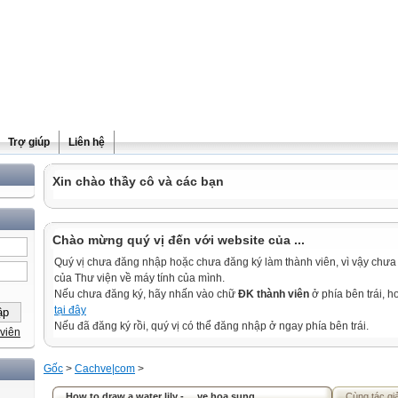
Trợ giúp
Liên hệ
Xin chào thầy cô và các bạn
Chào mừng quý vị đến với website của ...
Quý vị chưa đăng nhập hoặc chưa đăng ký làm thành viên, vì vậy chưa th
của Thư viện về máy tính của mình.
Nếu chưa đăng ký, hãy nhấn vào chữ
ĐK thành viên
ở phía bên trái, 
tại đây
Nếu đã đăng ký rồi, quý vị có thể đăng nhập ở ngay phía bên trái.
viên
Gốc
>
Cachve|com
>
How to draw a water lily - ... ve hoa sung
Cùng tác gi