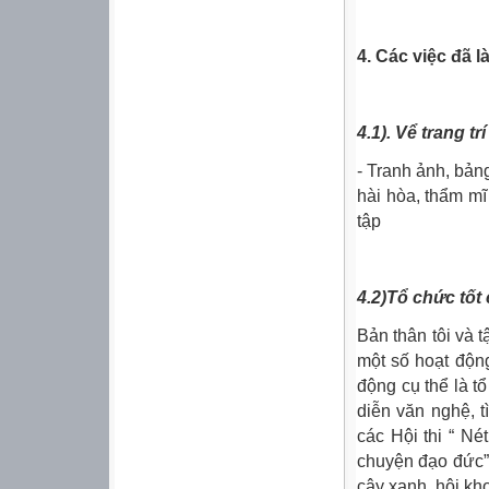
4.
Các việc đã 
4.1)
. Vể trang t
- Tranh ảnh, bản
hài hòa, thẩm mĩ
tập
4.2)
Tổ chức tốt
Bản thân tôi và 
một số hoạt độn
động cụ thể là t
diễn văn nghệ, t
các Hội thi “ Né
chuyện đạo đức” 
cây xanh, hội kh