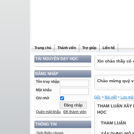
Trang chủ
Thành viên
Trợ giúp
Liên hệ
TÀI NGUYÊN DẠY HỌC
Xin chào thầy cô 
ĐĂNG NHẬP
Chào mừng quý vị 
Tên truy nhập
Mật khẩu
Gốc
>
Bài viết
>
Lưu giữ
Ghi nhớ
THAM LUẬN XÂY 
HỌC
Quên mật khẩu
ĐK thành viên
THAM LUẬN
THÔNG TIN
Giới thiệu chung
XÂY DỰNG MÔ H