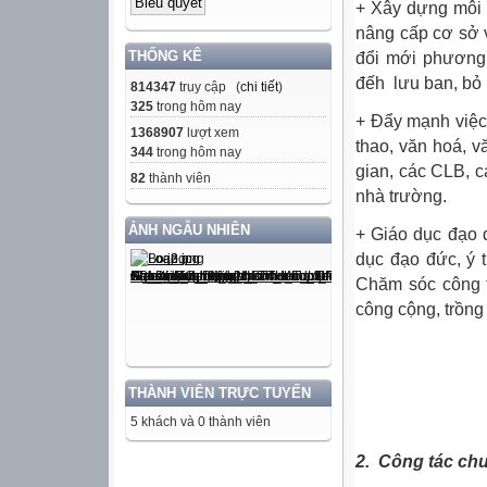
+ Xây dựng môi 
nâng cấp cơ sở v
THỐNG KÊ
đổi mới phương 
đếh lưu ban, bỏ 
814347
truy cập (
chi tiết
)
325
trong hôm nay
+ Đẩy mạnh việ
1368907
lượt xem
thao, văn hoá, v
344
trong hôm nay
gian, các CLB, 
82
thành viên
nhà trường.
ẢNH NGẪU NHIÊN
+ Giáo dục đạo 
dục đạo đức, ý t
Chăm sóc công t
công cộng, trồn
THÀNH VIÊN TRỰC TUYẾN
5 khách và 0 thành viên
2.
Công tác chu