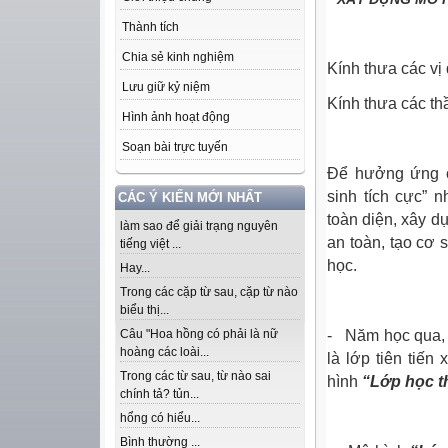
Thành tích
Chia sẻ kinh nghiệm
Kính thưa các vị 
Lưu giữ kỷ niệm
Kính thưa các th
Hình ảnh hoạt động
Soạn bài trực tuyến
Để hưởng ứng c
sinh tích cực” 
CÁC Ý KIẾN MỚI NHẤT
toàn diện, xây 
làm sao để giải trạng nguyên
an toàn, tạo cơ 
tiếng việt ...
học.
Hay...
Trong các cặp từ sau, cặp từ nào
biểu thị...
- Năm học qua, 
Câu "Hoa hồng có phải là nữ
hoàng các loài...
là lớp tiên tiế
Trong các từ sau, từ nào sai
hình
“Lớp học t
chính tả? tủn...
hổng có hiểu...
Bình thường ...