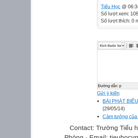
Tiểu Học
@ 06:3
Số lượt xem: 10
Số lượt thích: 0
Kích thước font
Đường dẫn
:
p
Gửi ý kiến
BÀI PHÁT BIỂ
(29/05/14)
Cảm tưởng của h
Contact: Trường Tiểu h
Phòng - Email: tieuhoc