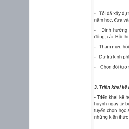
- Tôi đã xây dự
năm học, đưa và
- Định hướng t
động, các Hội thi
- Tham mưu hội p
- Dự trù kinh phí
- Chọn đối tượn
3.
Triển khai kế
- Triển khai kế h
huynh ngay từ b
tuyển chọn học s
những kiến thức
…