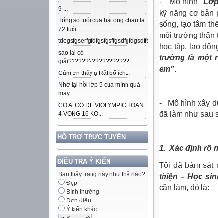
- Mô hình
“Lớp
9 ...
kỹ năng cơ bản p
Tổng số tuổi của hai ông cháu là
sống, tạo tâm th
72 tuổi...
môi trường thân t
tdegsfgserfgfdfgsfgsffgsdfgfdgsdffsdfgfdfnkdjfsjdsjdkfjpojmdslsafj
học tập, lao độn
sao lại có
trường là một
giải??????????????????...
em”
.
Cảm ơn thầy ạ Rất bổ ích...
Nhớ lại hồi lớp 5 của mình quá
may...
- Mô hình xây 
CO AI CO DE VIOLYMPIC TOAN
đã làm như sau 
4 VONG 16 KO...
HỖ TRỢ TRỰC TUYẾN
1.
Xác định rõ m
ĐIỀU TRA Ý KIẾN
Tôi đã bám sát
Bạn thấy trang này như thế nào?
thiện – Học sin
Đẹp
cần làm, đó là:
Bình thường
Đơn điệu
Ý kiến khác