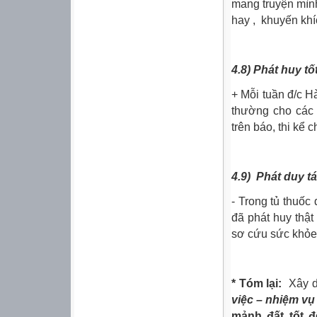
mang truyện mìn
hay , khuyến khí
4.8) Phát huy t
+ Mỗi tuần đ/c H
thường cho các 
trên báo, thi kể
4.9) Phát duy t
- Trong tủ thuốc
đã phát huy thật
sơ cứu sức khỏe 
*
Tóm lại:
Xây 
việc – nhiệm vụ
mảnh đất tốt 