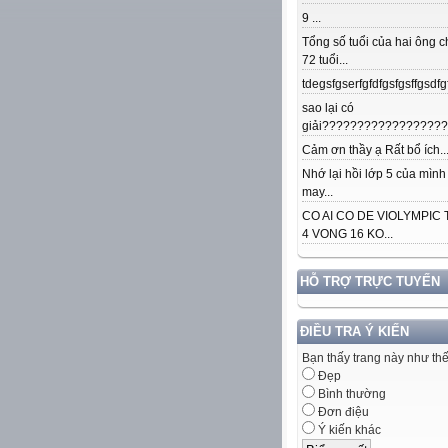
9 ...
Tổng số tuổi của hai ông c
72 tuổi...
tdegsfgserfgfdfgsfgsffgsdfgfd
sao lại có
giải??????????????????.
Cảm ơn thầy ạ Rất bổ ích..
Nhớ lại hồi lớp 5 của mình
may...
CO AI CO DE VIOLYMPIC
4 VONG 16 KO...
HỖ TRỢ TRỰC TUYẾN
ĐIỀU TRA Ý KIẾN
Bạn thấy trang này như th
Đẹp
Bình thường
Đơn điệu
Ý kiến khác