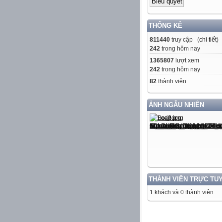
THỐNG KÊ
811440
truy cập (
chi tiết
)
242
trong hôm nay
1365807
lượt xem
242
trong hôm nay
82
thành viên
ẢNH NGẪU NHIÊN
THÀNH VIÊN TRỰC TU
1 khách và 0 thành viên