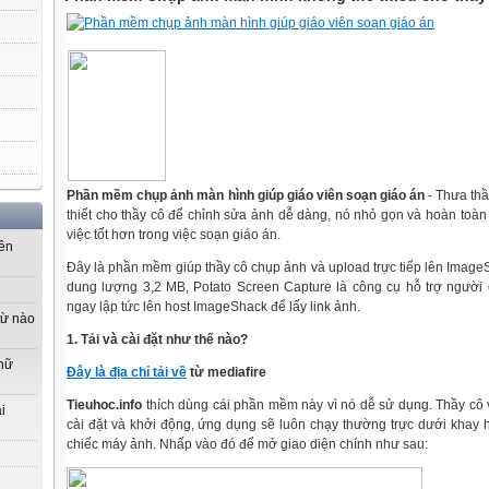
Phần mềm chụp ảnh màn hình giúp giáo viên soạn giáo án
- Thưa th
thiết cho thầy cô để chỉnh sửa ảnh dễ dàng, nó nhỏ gọn và hoàn toàn
việc tốt hơn trong việc soạn giáo án.
yên
Đây là phần mềm giúp thầy cô chụp ảnh và upload trực tiếp lên Image
dung lượng 3,2 MB, Potato Screen Capture là công cụ hỗ trợ người
ngay lập tức lên host ImageShack để lấy link ảnh.
từ nào
1. Tải và cài đặt như thế nào?
 nữ
Đây là địa chỉ tải về
từ mediafire
Tieuhoc.info
thích dùng cái phần mềm này vì nó dễ sử dụng. Thầy cô v
i
cài đặt và khởi động, ứng dụng sẽ luôn chạy thường trực dưới khay h
chiếc máy ảnh. Nhấp vào đó để mở giao diện chính như sau: