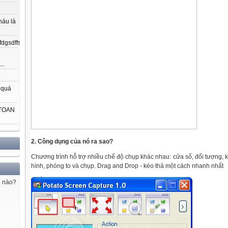
háu là
gsdffsdfgfdfnkdjfsjdsjdkfjpojmdslsafjdsjfeujsjd;ajdljfodjsjklfjkjfiejlajslj...
..
.
 quá
 TOAN
2. Công dụng của nó ra sao?
Chương trình hỗ trợ nhiều chế độ chụp khác nhau: cửa sổ, đối tượng, 
hình, phóng to và chụp. Drag and Drop - kéo thả một cách nhanh nhất
ế nào?