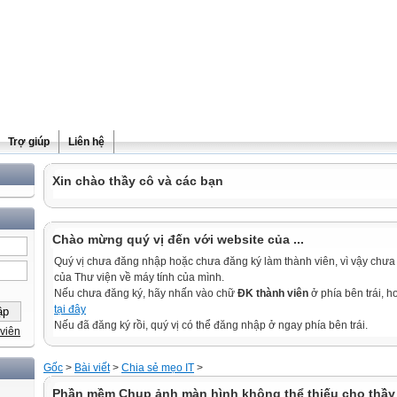
Trợ giúp
Liên hệ
Xin chào thầy cô và các bạn
Chào mừng quý vị đến với website của ...
Quý vị chưa đăng nhập hoặc chưa đăng ký làm thành viên, vì vậy chưa th
của Thư viện về máy tính của mình.
Nếu chưa đăng ký, hãy nhấn vào chữ
ĐK thành viên
ở phía bên trái, 
tại đây
Nếu đã đăng ký rồi, quý vị có thể đăng nhập ở ngay phía bên trái.
viên
Gốc
>
Bài viết
>
Chia sẻ mẹo IT
>
Phần mềm Chụp ảnh màn hình không thể thiếu cho thầy