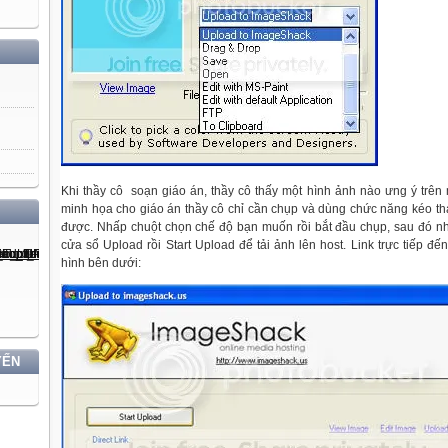
Khi thầy cô soạn giáo án, thầy cô thấy một hình ảnh nào ưng ý tr
minh họa cho giáo án thầy cô chỉ cần chụp và dùng chức năng kéo th
được. Nhấp chuột chọn chế độ bạn muốn rồi bắt đầu chụp, sau đó n
cửa sổ Upload rồi Start Upload để tải ảnh lên host. Link trực tiếp đ
hình bên dưới:
YẾN