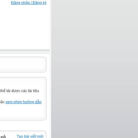
Đăng nhập / Đăng ký
ể tải được các tài liệu
hoặc
xem phim hướng dẫn
 cô
Tạo bài viết mới