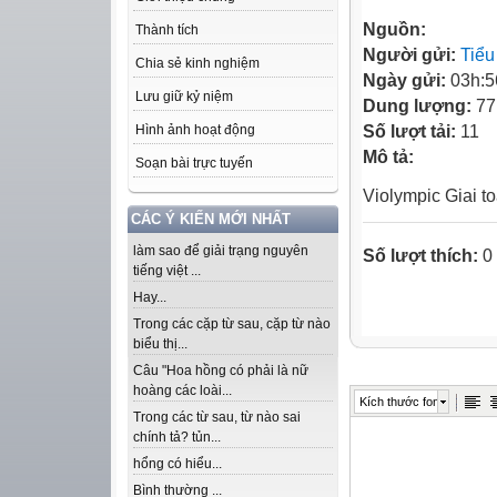
Nguồn:
Thành tích
Người gửi:
Tiểu
Chia sẻ kinh nghiệm
Ngày gửi:
03h:5
Lưu giữ kỷ niệm
Dung lượng:
77
Số lượt tải:
11
Hình ảnh hoạt động
Mô tả:
Soạn bài trực tuyến
Violympic Giai 
CÁC Ý KIẾN MỚI NHẤT
làm sao để giải trạng nguyên
Số lượt thích:
0
tiếng việt ...
Hay...
Trong các cặp từ sau, cặp từ nào
biểu thị...
Câu "Hoa hồng có phải là nữ
hoàng các loài...
Kích thước font
Trong các từ sau, từ nào sai
chính tả? tủn...
hổng có hiểu...
Bình thường ...