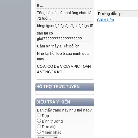
9 ...
Tổng số tuổi của hai ông cháu là
Đường dẫn
:
p
72 tuổi...
Gửi ý kiến
tdegsfgserfgfdfgsfgsffgsdfgfdgsdffsdfgfdfnkdjfsjdsjdkfjpojmdslsafj
sao lại có
giải??????????????????...
Cảm ơn thầy ạ Rất bổ ích...
Nhớ lại hồi lớp 5 của mình quá
may...
CO AI CO DE VIOLYMPIC TOAN
4 VONG 16 KO...
HỖ TRỢ TRỰC TUYẾN
ĐIỀU TRA Ý KIẾN
Bạn thấy trang này như thế nào?
Đẹp
Bình thường
Đơn điệu
Ý kiến khác