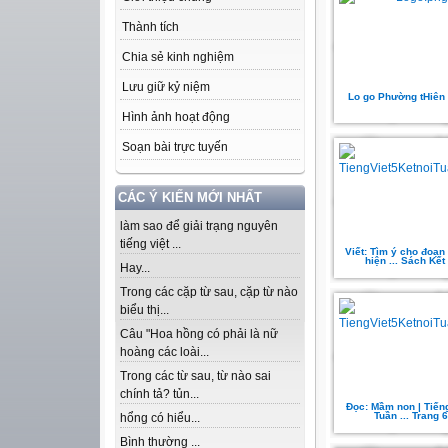
Thành tích
Chia sẻ kinh nghiệm
Lưu giữ kỷ niệm
Lo go Phường tHiên
Hình ảnh hoạt động
Soạn bài trực tuyến
CÁC Ý KIẾN MỚI NHẤT
làm sao để giải trạng nguyên
tiếng việt ...
Viết: Tìm ý cho đoạn
hiện ... Sách Kết
Hay...
Trong các cặp từ sau, cặp từ nào
biểu thị...
Câu "Hoa hồng có phải là nữ
hoàng các loài...
Trong các từ sau, từ nào sai
chính tả? tủn...
Đọc: Mầm non | Tiếng
Tuần ... Trang 
hổng có hiểu...
Bình thường ...