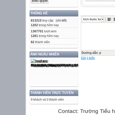
THỐNG KÊ
Kích thước font
813215
truy cập (
chi tiết
)
1202
trong hôm nay
1367701
lượt xem
1281
trong hôm nay
82
thành viên
Đường dẫn
:
p
ẢNH NGẪU NHIÊN
Gửi ý kiến
THÀNH VIÊN TRỰC TUYẾN
9 khách và 0 thành viên
Contact: Trường Tiểu h