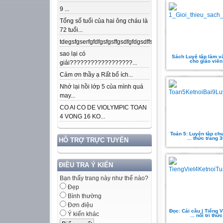
9 ...
Tổng số tuổi của hai ông cháu là
72 tuổi...
tdegsfgserfgfdfgsfgsffgsdfgfdgsdffsdfgfdfnkdjfsjdsjdkfjpojmdslsafj
sao lại có
Sách Luyệ tập làm văn
cho giáo viên
giải??????????????????...
Cảm ơn thầy ạ Rất bổ ích...
Nhớ lại hồi lớp 5 của mình quá
may...
CO AI CO DE VIOLYMPIC TOAN
4 VONG 16 KO...
Toán 5: Luyện tập chu
... thức trang 3
HỖ TRỢ TRỰC TUYẾN
ĐIỀU TRA Ý KIẾN
Bạn thấy trang này như thế nào?
Đẹp
Bình thường
Đơn điệu
Đọc: Cái cầu | Tiếng V
Ý kiến khác
... nối tri thức