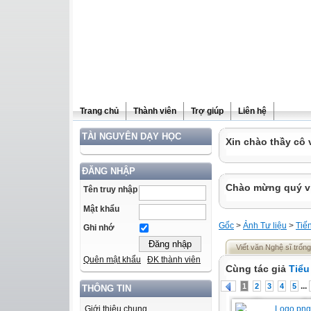
Trang chủ
Thành viên
Trợ giúp
Liên hệ
TÀI NGUYÊN DẠY HỌC
Xin chào thầy cô 
ĐĂNG NHẬP
Chào mừng quý vị 
Tên truy nhập
Mật khẩu
Gốc
>
Ảnh Tư liệu
>
Tiến
Ghi nhớ
Viết văn Nghệ sĩ trống
Quên mật khẩu
ĐK thành viên
Cùng tác giả
Tiểu
...
1
2
3
4
5
THÔNG TIN
Giới thiệu chung