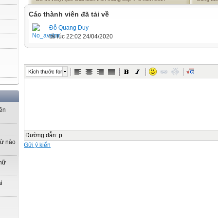
Các thành viên đã tải về
Đỗ Quang Duy
tải lúc 22:02 24/04/2020
Kích thước font
yên
Đường dẫn
:
p
từ nào
Gửi ý kiến
 nữ
i