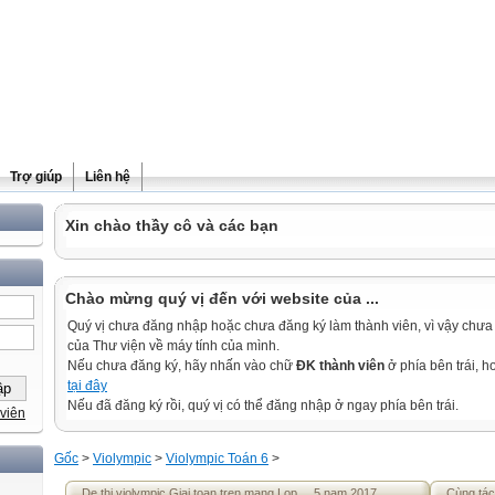
Trợ giúp
Liên hệ
Xin chào thầy cô và các bạn
Chào mừng quý vị đến với website của ...
Quý vị chưa đăng nhập hoặc chưa đăng ký làm thành viên, vì vậy chưa th
của Thư viện về máy tính của mình.
Nếu chưa đăng ký, hãy nhấn vào chữ
ĐK thành viên
ở phía bên trái, 
tại đây
Nếu đã đăng ký rồi, quý vị có thể đăng nhập ở ngay phía bên trái.
viên
Gốc
>
Violympic
>
Violympic Toán 6
>
De thi violympic Giai toan tren mang Lop ... 5 nam 2017
Cùng tác