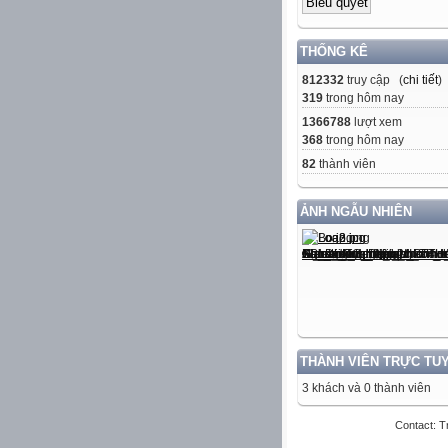
THỐNG KÊ
812332
truy cập (
chi tiết
)
319
trong hôm nay
1366788
lượt xem
368
trong hôm nay
82
thành viên
ẢNH NGẪU NHIÊN
THÀNH VIÊN TRỰC TU
3 khách và 0 thành viên
Contact: T