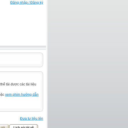
Đăng nhập / Đăng ký
ể tải được các tài liệu
hoặc
xem phim hướng dẫn
Đưa tư liệu lên
 giả
Lịch sử tải về