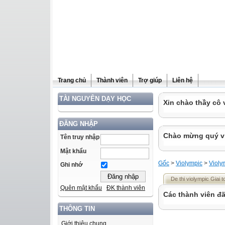
Trang chủ
Thành viên
Trợ giúp
Liên hệ
TÀI NGUYÊN DẠY HỌC
Xin chào thầy cô 
ĐĂNG NHẬP
Chào mừng quý vị 
Tên truy nhập
Mật khẩu
Gốc
>
Violympic
>
Violy
Ghi nhớ
De thi violympic Giai 
Quên mật khẩu
ĐK thành viên
Các thành viên đã
THÔNG TIN
Giới thiệu chung