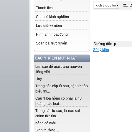
Kích thước font
Thành tích
Chia sẻ kinh nghiệm
Lưu giữ kỷ niệm
Hình ảnh hoạt động
Soạn bài trực tuyến
Đường dẫn
:
p
Gửi ý kiến
CÁC Ý KIẾN MỚI NHẤT
làm sao để giải trạng nguyên
tiếng việt ...
Hay...
Trong các cặp từ sau, cặp từ nào
biểu thị...
Câu "Hoa hồng có phải là nữ
hoàng các loài...
Trong các từ sau, từ nào sai
chính tả? tủn...
hổng có hiểu...
Bình thường ...