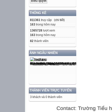
THỐNG KÊ
811361
truy cập (
chi tiết
)
163
trong hôm nay
1365728
lượt xem
163
trong hôm nay
82
thành viên
ẢNH NGẪU NHIÊN
THÀNH VIÊN TRỰC TUYẾN
3 khách và 0 thành viên
Contact: Trường Tiểu h