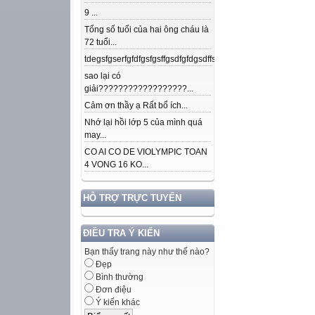
9 ...
Tổng số tuổi của hai ông cháu là
72 tuổi...
tdegsfgserfgfdfgsfgsffgsdfgfdgsdffsdfgfdfnkdjfsjdsjdkfjpojmdslsafj
sao lại có
giải??????????????????...
Cảm ơn thầy ạ Rất bổ ích...
Nhớ lại hồi lớp 5 của mình quá
may...
CO AI CO DE VIOLYMPIC TOAN
4 VONG 16 KO...
HỖ TRỢ TRỰC TUYẾN
ĐIỀU TRA Ý KIẾN
Bạn thấy trang này như thế nào?
Đẹp
Bình thường
Đơn điệu
Ý kiến khác