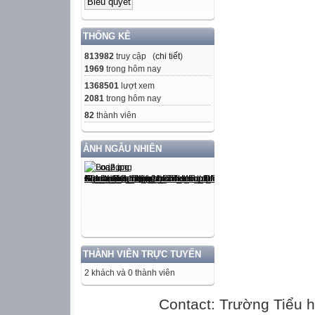
THỐNG KÊ
813982
truy cập (
chi tiết
)
1969
trong hôm nay
1368501
lượt xem
2081
trong hôm nay
82
thành viên
ẢNH NGẪU NHIÊN
THÀNH VIÊN TRỰC TUYẾN
2 khách và 0 thành viên
Contact: Trường Tiểu h