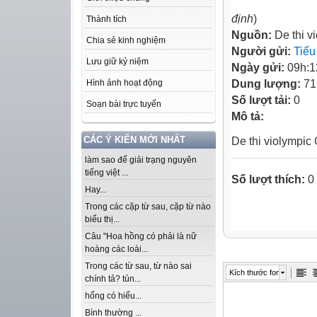
định
)
Thành tích
Nguồn:
De thi v
Chia sẻ kinh nghiệm
Người gửi:
Tiểu
Lưu giữ kỷ niệm
Ngày gửi:
09h:1
Dung lượng:
71
Hình ảnh hoạt động
Số lượt tải:
0
Soạn bài trực tuyến
Mô tả:
CÁC Ý KIẾN MỚI NHẤT
De thi violympic
làm sao để giải trạng nguyên
tiếng việt ...
Số lượt thích:
0
Hay...
Trong các cặp từ sau, cặp từ nào
biểu thị...
Câu "Hoa hồng có phải là nữ
hoàng các loài...
Trong các từ sau, từ nào sai
Kích thước font
chính tả? tủn...
hổng có hiểu...
Bình thường ...