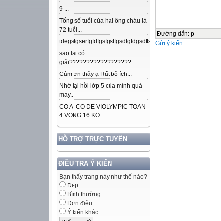
9 ...
Tổng số tuổi của hai ông cháu là
72 tuổi...
Đường dẫn
:
p
tdegsfgserfgfdfgsfgsffgsdfgfdgsdffsdfgfdfnkdjfsjdsjdkfjpojmdslsafj
Gửi ý kiến
sao lại có
giải??????????????????...
Cảm ơn thầy ạ Rất bổ ích...
Nhớ lại hồi lớp 5 của mình quá
may...
CO AI CO DE VIOLYMPIC TOAN
4 VONG 16 KO...
HỖ TRỢ TRỰC TUYẾN
ĐIỀU TRA Ý KIẾN
Bạn thấy trang này như thế nào?
Đẹp
Bình thường
Đơn điệu
Ý kiến khác