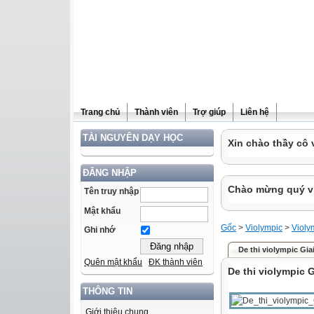
Trang chủ
Thành viên
Trợ giúp
Liên hệ
TÀI NGUYÊN DẠY HỌC
Xin chào thầy cô 
ĐĂNG NHẬP
Chào mừng quý vị 
Tên truy nhập
Mật khẩu
Gốc
>
Violympic
>
Violy
Ghi nhớ
De thi violympic Gia
Quên mật khẩu
ĐK thành viên
De thi violympic 
THÔNG TIN
Giới thiệu chung