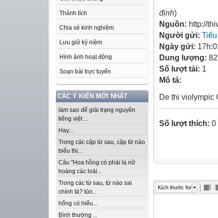
định
)
Thành tích
Nguồn:
http://t
Chia sẻ kinh nghiệm
Người gửi:
Tiểu
Lưu giữ kỷ niệm
Ngày gửi:
17h:0
Dung lượng:
82
Hình ảnh hoạt động
Số lượt tải:
1
Soạn bài trực tuyến
Mô tả:
CÁC Ý KIẾN MỚI NHẤT
De thi violympic
làm sao để giải trạng nguyên
tiếng việt ...
Số lượt thích:
0
Hay...
Trong các cặp từ sau, cặp từ nào
biểu thị...
Câu "Hoa hồng có phải là nữ
hoàng các loài...
Trong các từ sau, từ nào sai
Kích thước font
chính tả? tủn...
hổng có hiểu...
Bình thường ...