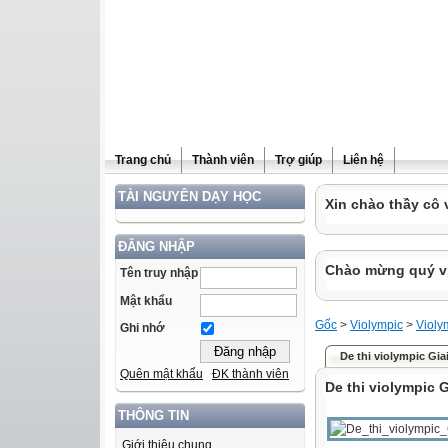
Trang chủ
Thành viên
Trợ giúp
Liên hệ
TÀI NGUYÊN DẠY HỌC
Xin chào thầy cô 
ĐĂNG NHẬP
Chào mừng quý vị 
Tên truy nhập
Mật khẩu
Gốc
>
Violympic
>
Violy
Ghi nhớ
De thi violympic Gia
Quên mật khẩu
ĐK thành viên
De thi violympic 
THÔNG TIN
Giới thiệu chung