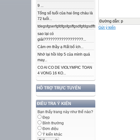
9 ...
Tổng số tuổi của hai ông cháu là
72 tuổi...
Đường dẫn
:
p
tdegsfgserfgfdfgsfgsffgsdfgfdgsdffsdfgfdfnkdjfsjdsjdkfjpojmdslsafj
Gửi ý kiến
sao lại có
giải??????????????????...
Cảm ơn thầy ạ Rất bổ ích...
Nhớ lại hồi lớp 5 của mình quá
may...
CO AI CO DE VIOLYMPIC TOAN
4 VONG 16 KO...
HỖ TRỢ TRỰC TUYẾN
ĐIỀU TRA Ý KIẾN
Bạn thấy trang này như thế nào?
Đẹp
Bình thường
Đơn điệu
Ý kiến khác