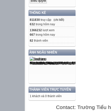
THỐNG KÊ
811830
truy cập (
chi tiết
)
632
trong hôm nay
1366232
lượt xem
667
trong hôm nay
82
thành viên
ẢNH NGẪU NHIÊN
THÀNH VIÊN TRỰC TUYẾN
1 khách và 0 thành viên
Contact: Trường Tiểu h