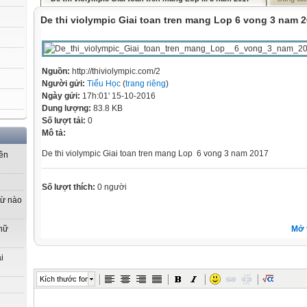
De thi violympic Giai toan tren mang Lop 6 vong 3 nam 
Nguồn:
http://thiviolympic.com/2
Người gửi:
Tiểu Học
(
trang riêng
)
Ngày gửi:
17h:01' 15-10-2016
Dung lượng:
83.8 KB
Số lượt tải:
0
Mô tả:
De thi violympic Giai toan tren mang Lop 6 vong 3 nam 2017
yên
Số lượt thích:
0 người
từ nào
Mở 
 nữ
i
Kích thước font