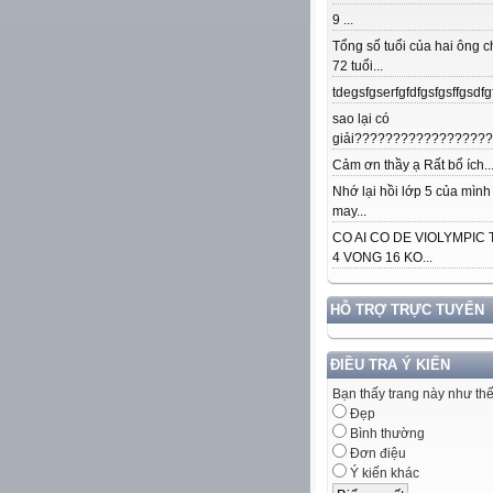
9 ...
Tổng số tuổi của hai ông c
72 tuổi...
tdegsfgserfgfdfgsfgsffgsdfgfd
sao lại có
giải??????????????????.
Cảm ơn thầy ạ Rất bổ ích..
Nhớ lại hồi lớp 5 của mình
may...
CO AI CO DE VIOLYMPIC
4 VONG 16 KO...
HỖ TRỢ TRỰC TUYẾN
ĐIỀU TRA Ý KIẾN
Bạn thấy trang này như th
Đẹp
Bình thường
Đơn điệu
Ý kiến khác