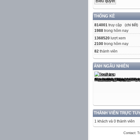
THỐNG KÊ
814001
truy cập (
chi tiết
)
1988
trong hôm nay
1368520
lượt xem
2100
trong hôm nay
82
thành viên
ẢNH NGẪU NHIÊN
THÀNH VIÊN TRỰC TU
1 khách và 0 thành viên
Contact: T