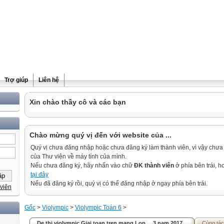
Trợ giúp
Liên hệ
Xin chào thầy cô và các bạn
Chào mừng quý vị đến với website của ...
Quý vị chưa đăng nhập hoặc chưa đăng ký làm thành viên, vì vậy chưa th
của Thư viện về máy tính của mình.
Nếu chưa đăng ký, hãy nhấn vào chữ
ĐK thành viên
ở phía bên trái, 
tại đây
Nếu đã đăng ký rồi, quý vị có thể đăng nhập ở ngay phía bên trái.
viên
Gốc
>
Violympic
>
Violympic Toán 6
>
De thi violympic Giai toan tren mang Lop ... 3 nam 2017
Cùng tác