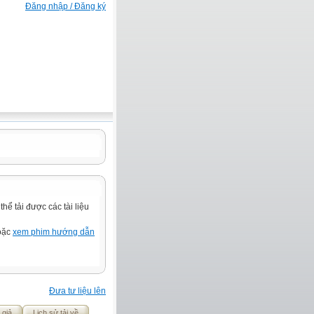
Đăng nhập / Đăng ký
ể tải được các tài liệu
hoặc
xem phim hướng dẫn
Đưa tư liệu lên
 giả
Lịch sử tải về