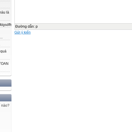
háu là
gsdffsdfgfdfnkdjfsjdsjdkfjpojmdslsafjdsjfeujsjd;ajdljfodjsjklfjkjfiejlajslj...
Đường dẫn
:
p
Gửi ý kiến
..
.
 quá
 TOAN
ế nào?