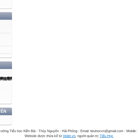
YẾN
rường Tiểu học Kiền Bái - Thủy Nguyên - Hải Phòng - Email: tieuhocvn@gmail.com - Mobile
Website được thừa kế từ
Violet.vn
, người quản trị:
Tiểu Học