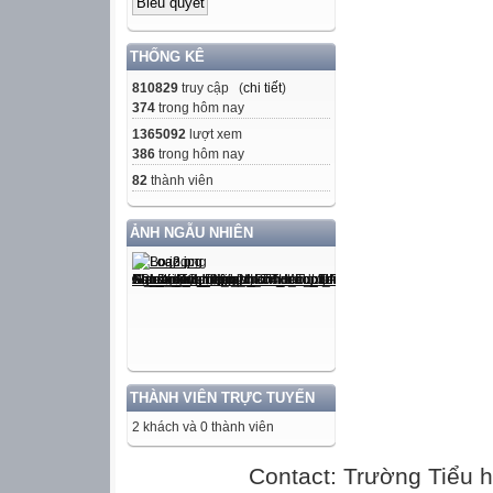
THỐNG KÊ
810829
truy cập (
chi tiết
)
374
trong hôm nay
1365092
lượt xem
386
trong hôm nay
82
thành viên
ẢNH NGẪU NHIÊN
THÀNH VIÊN TRỰC TUYẾN
2 khách và 0 thành viên
Contact: Trường Tiểu h