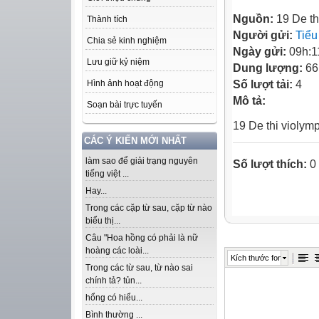
Nguồn:
19 De th
Thành tích
Người gửi:
Tiểu
Chia sẻ kinh nghiệm
Ngày gửi:
09h:1
Lưu giữ kỷ niệm
Dung lượng:
66
Số lượt tải:
4
Hình ảnh hoạt động
Mô tả:
Soạn bài trực tuyến
19 De thi violym
CÁC Ý KIẾN MỚI NHẤT
làm sao để giải trạng nguyên
Số lượt thích:
0
tiếng việt ...
Hay...
Trong các cặp từ sau, cặp từ nào
biểu thị...
Câu "Hoa hồng có phải là nữ
hoàng các loài...
Kích thước font
Trong các từ sau, từ nào sai
chính tả? tủn...
hổng có hiểu...
Bình thường ...