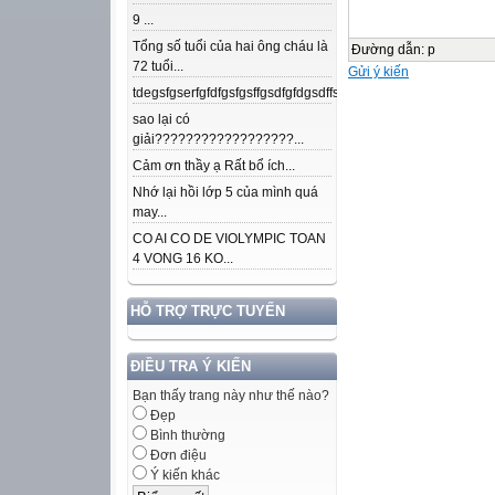
9 ...
Tổng số tuổi của hai ông cháu là
Đường dẫn
:
p
72 tuổi...
Gửi ý kiến
tdegsfgserfgfdfgsfgsffgsdfgfdgsdffsdfgfdfnkdjfsjdsjdkfjpojmdslsafj
sao lại có
giải??????????????????...
Cảm ơn thầy ạ Rất bổ ích...
Nhớ lại hồi lớp 5 của mình quá
may...
CO AI CO DE VIOLYMPIC TOAN
4 VONG 16 KO...
HỖ TRỢ TRỰC TUYẾN
ĐIỀU TRA Ý KIẾN
Bạn thấy trang này như thế nào?
Đẹp
Bình thường
Đơn điệu
Ý kiến khác