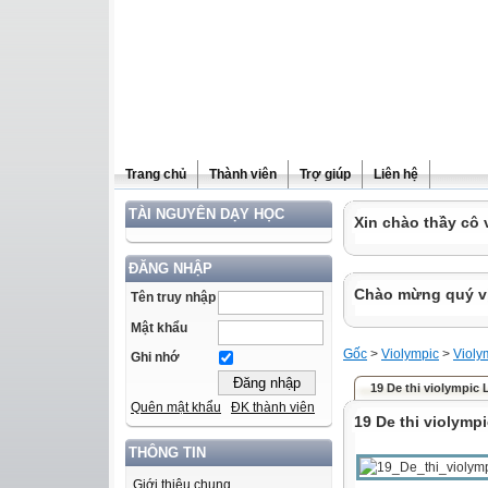
Trang chủ
Thành viên
Trợ giúp
Liên hệ
TÀI NGUYÊN DẠY HỌC
Xin chào thầy cô 
ĐĂNG NHẬP
Chào mừng quý vị 
Tên truy nhập
Mật khẩu
Gốc
>
Violympic
>
Violy
Ghi nhớ
19 De thi violympic 
Quên mật khẩu
ĐK thành viên
19 De thi violymp
THÔNG TIN
Giới thiệu chung