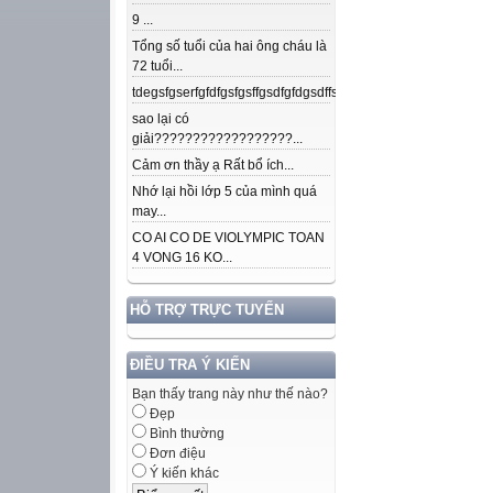
9 ...
Tổng số tuổi của hai ông cháu là
72 tuổi...
tdegsfgserfgfdfgsfgsffgsdfgfdgsdffsdfgfdfnkdjfsjdsjdkfjpojmdslsafj
sao lại có
giải??????????????????...
Cảm ơn thầy ạ Rất bổ ích...
Nhớ lại hồi lớp 5 của mình quá
may...
CO AI CO DE VIOLYMPIC TOAN
4 VONG 16 KO...
HỖ TRỢ TRỰC TUYẾN
ĐIỀU TRA Ý KIẾN
Bạn thấy trang này như thế nào?
Đẹp
Bình thường
Đơn điệu
Ý kiến khác