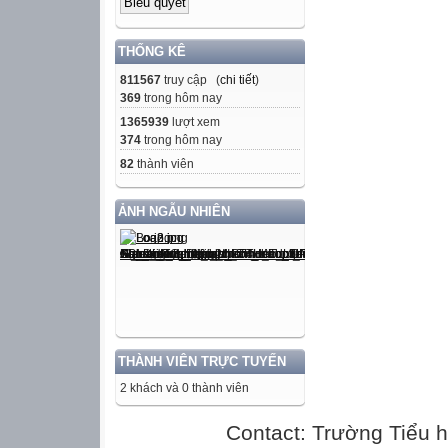
THỐNG KÊ
811567
truy cập (
chi tiết
)
369
trong hôm nay
1365939
lượt xem
374
trong hôm nay
82
thành viên
ẢNH NGẪU NHIÊN
THÀNH VIÊN TRỰC TUYẾN
2 khách và 0 thành viên
Contact: Trường Tiểu h