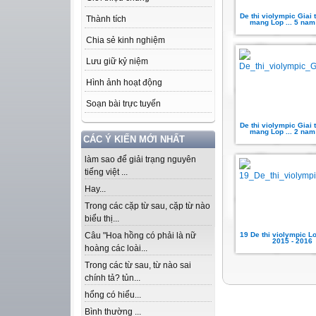
De thi violympic Giai 
Thành tích
mang Lop ... 5 nam
Chia sẻ kinh nghiệm
Lưu giữ kỷ niệm
Hình ảnh hoạt động
Soạn bài trực tuyến
De thi violympic Giai 
mang Lop ... 2 nam
CÁC Ý KIẾN MỚI NHẤT
làm sao để giải trạng nguyên
tiếng việt ...
Hay...
Trong các cặp từ sau, cặp từ nào
biểu thị...
19 De thi violympic L
Câu "Hoa hồng có phải là nữ
2015 - 2016
hoàng các loài...
Trong các từ sau, từ nào sai
chính tả? tủn...
hổng có hiểu...
Bình thường ...