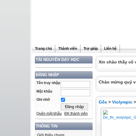
Trang chủ
Thành viên
Trợ giúp
Liên hệ
TÀI NGUYÊN DẠY HỌC
Xin chào thầy cô 
ĐĂNG NHẬP
Chào mừng quý vị 
Tên truy nhập
Mật khẩu
Ghi nhớ
Gốc
>
Violympic
Quên mật khẩu
ĐK thành viên
THÔNG TIN
Giới thiệu chung