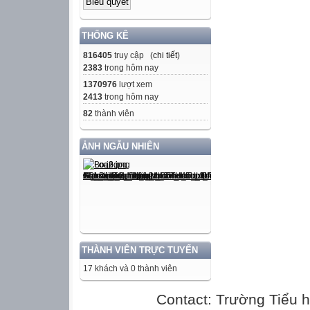
THỐNG KÊ
816405
truy cập (
chi tiết
)
2383
trong hôm nay
1370976
lượt xem
2413
trong hôm nay
82
thành viên
ẢNH NGẪU NHIÊN
THÀNH VIÊN TRỰC TUYẾN
17 khách và 0 thành viên
Contact: Trường Tiểu h