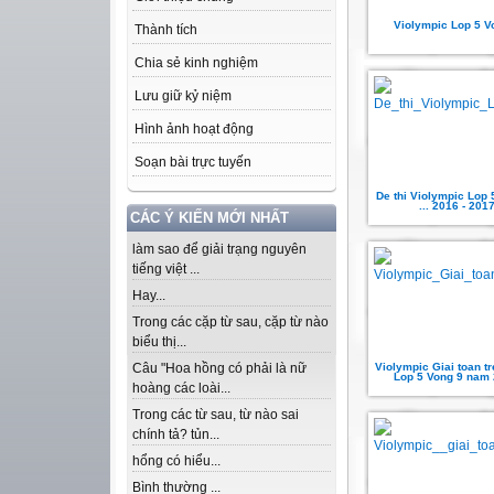
Violympic Lop 5 V
Thành tích
Chia sẻ kinh nghiệm
Lưu giữ kỷ niệm
Hình ảnh hoạt động
Soạn bài trực tuyến
De thi Violympic Lop 
... 2016 - 201
CÁC Ý KIẾN MỚI NHẤT
làm sao để giải trạng nguyên
tiếng việt ...
Hay...
Trong các cặp từ sau, cặp từ nào
biểu thị...
Violympic Giai toan t
Câu "Hoa hồng có phải là nữ
Lop 5 Vong 9 nam
hoàng các loài...
Trong các từ sau, từ nào sai
chính tả? tủn...
hổng có hiểu...
Bình thường ...