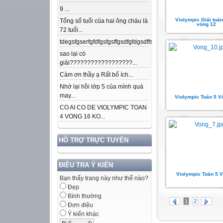
9 ...
Violympic Giải toán
Tổng số tuổi của hai ông cháu là
vòng 12
72 tuổi...
tdegsfgserfgfdfgsfgsffgsdfgfdgsdffsdfgfdfnkdjfsjdsjdkfjpojmdslsafj
sao lại có
giải??????????????????...
Cảm ơn thầy ạ Rất bổ ích...
Nhớ lại hồi lớp 5 của mình quá
may...
Violympic Toán 5 V
CO AI CO DE VIOLYMPIC TOAN
4 VONG 16 KO...
HỖ TRỢ TRỰC TUYẾN
ĐIỀU TRA Ý KIẾN
Violympic Toán 5 
Bạn thấy trang này như thế nào?
Đẹp
Bình thường
1
2
Đơn điệu
Ý kiến khác