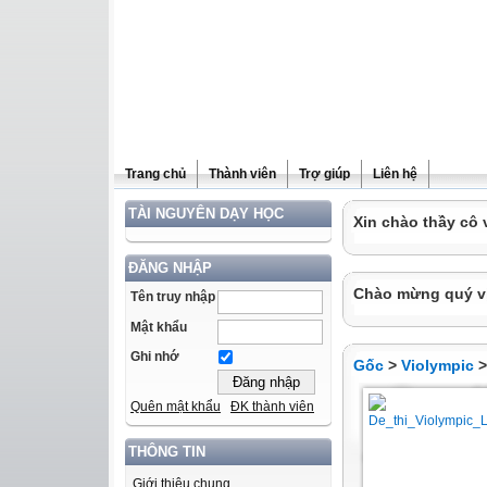
Trang chủ
Thành viên
Trợ giúp
Liên hệ
TÀI NGUYÊN DẠY HỌC
Xin chào thầy cô 
ĐĂNG NHẬP
Chào mừng quý vị 
Tên truy nhập
Mật khẩu
Ghi nhớ
Gốc
>
Violympic
Quên mật khẩu
ĐK thành viên
THÔNG TIN
Giới thiệu chung