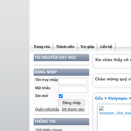
Trang chủ
Thành viên
Trợ giúp
Liên hệ
TÀI NGUYÊN DẠY HỌC
Xin chào thầy cô 
ĐĂNG NHẬP
Chào mừng quý vị 
Tên truy nhập
Mật khẩu
Ghi nhớ
Gốc
>
Violympic
Quên mật khẩu
ĐK thành viên
THÔNG TIN
Giới thiệu chung