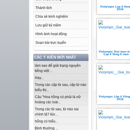
Violympic Lop 4 Von
Thành tích
2016
Chia sẻ kinh nghiệm
Lưu giữ kỷ niệm
Hình ảnh hoạt động
Soạn bài trực tuyến
Violympic Giai toan t
Lop 4 Vong 6 nam
CÁC Ý KIẾN MỚI NHẤT
làm sao để giải trạng nguyên
tiếng việt ...
Hay...
Trong các cặp từ sau, cặp từ nào
biểu thị...
Violympic Lớp 4 Vòn
Câu "Hoa hồng có phải là nữ
2016
hoàng các loài...
Trong các từ sau, từ nào sai
chính tả? tủn...
hổng có hiểu...
Bình thường ...