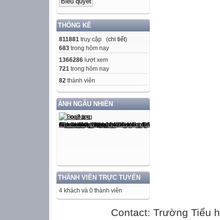
THỐNG KÊ
811881
truy cập (
chi tiết
)
683
trong hôm nay
1366286
lượt xem
721
trong hôm nay
82
thành viên
ẢNH NGẪU NHIÊN
THÀNH VIÊN TRỰC TUYẾN
4 khách và 0 thành viên
Contact: Trường Tiểu h