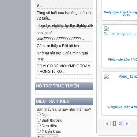
9 ...
Violympic Lớp 4 Vòn
Tổng số tuổi của hai ông cháu là
2016
72 tuổi...
tdegsfgserfgfdfgsfgsffgsdfgfdgsdffsdfgfdfnkdjfsjdsjdkfjpojmdslsafj
sao lại có
giải??????????????????...
Cảm ơn thầy ạ Rất bổ ích...
Nhớ lại hồi lớp 5 của mình quá
may...
Violympic Lớp 4 V
CO AI CO DE VIOLYMPIC TOAN
4 VONG 16 KO...
HỖ TRỢ TRỰC TUYẾN
ĐIỀU TRA Ý KIẾN
Violympic Toán 4 V
Bạn thấy trang này như thế nào?
Đẹp
Bình thường
1
2
Đơn điệu
Ý kiến khác