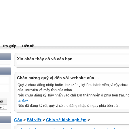
Trợ giúp
Liên hệ
Xin chào thầy cô và các bạn
Chào mừng quý vị đến với website của ...
Quý vị chưa đăng nhập hoặc chưa đăng ký làm thành viên, vì vậy chưa th
của Thư viện về máy tính của mình.
Nếu chưa đăng ký, hãy nhấn vào chữ
ĐK thành viên
ở phía bên trái, 
tại đây
Nếu đã đăng ký rồi, quý vị có thể đăng nhập ở ngay phía bên trái.
viên
Gốc
>
Bài viết
>
Chia sẻ kinh nghiệm
>