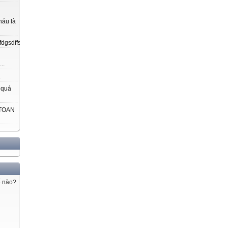
háu là
gsdffsdfgfdfnkdjfsjdsjdkfjpojmdslsafjdsjfeujsjd;ajdljfodjsjklfjkjfiejlajslj...
..
.
 quá
 TOAN
ế nào?