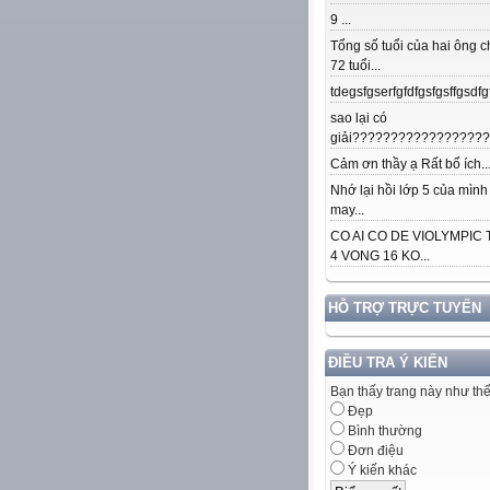
9 ...
Tổng số tuổi của hai ông c
72 tuổi...
tdegsfgserfgfdfgsfgsffgsdfgfd
sao lại có
giải??????????????????.
Cảm ơn thầy ạ Rất bổ ích..
Nhớ lại hồi lớp 5 của mình
may...
CO AI CO DE VIOLYMPIC
4 VONG 16 KO...
HỖ TRỢ TRỰC TUYẾN
ĐIỀU TRA Ý KIẾN
Bạn thấy trang này như th
Đẹp
Bình thường
Đơn điệu
Ý kiến khác