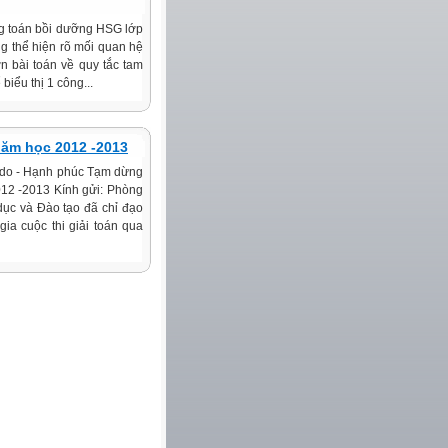
ạng toán bồi dưỡng HSG lớp
g thể hiện rõ mối quan hệ
ơn bài toán về quy tắc tam
 biểu thị 1 công...
năm học 2012 -2013
do - Hạnh phúc Tạm dừng
2012 -2013 Kính gửi: Phòng
dục và Đào tạo đã chỉ đạo
ia cuộc thi giải toán qua