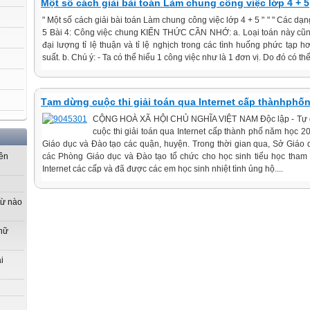
Một số cách giải bài toán Làm chung công việc lớp 4 + 5
" Một số cách giải bài toán Làm chung công việc lớp 4 + 5 " " " Các d
5 Bài 4: Công việc chung KIẾN THỨC CẦN NHỚ: a. Loại toán này cũn
đại lượng tỉ lệ thuận và tỉ lệ nghịch trong các tình huống phức tạp h
suất. b. Chú ý: - Ta có thể hiểu 1 công việc như là 1 đơn vị. Do đó có thể
Tạm dừng cuộc thi giải toán qua Internet cấp thànhphố
CỘNG HOÀ XÃ HỘI CHỦ NGHĨA VIỆT NAM Độc lập - Tự 
cuộc thi giải toán qua Internet cấp thành phố năm học 
Giáo dục và Đào tạo các quận, huyện. Trong thời gian qua, Sở Giáo 
các Phòng Giáo dục và Đào tạo tổ chức cho học sinh tiểu học tham g
yên
Internet các cấp và đã được các em học sinh nhiệt tình ủng hộ....
từ nào
 nữ
i