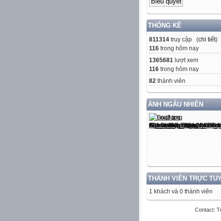
THỐNG KÊ
811314
truy cập (
chi tiết
)
116
trong hôm nay
1365681
lượt xem
116
trong hôm nay
82
thành viên
ẢNH NGẪU NHIÊN
THÀNH VIÊN TRỰC TU
1 khách và 0 thành viên
Contact: T